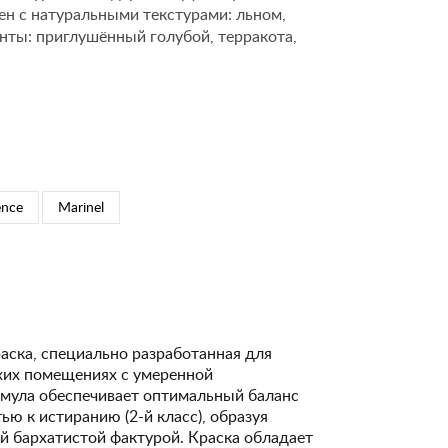
ен с натуральными текстурами: льном,
нты: приглушённый голубой, терракота,
ence
Marinel
аска, специально разработанная для
ухих помещениях с умеренной
рмула обеспечивает оптимальный баланс
ю к истиранию (2-й класс), образуя
й бархатистой фактурой. Краска обладает