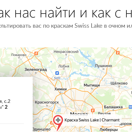
к нас найти и как с 
льтировать вас по краскам Swiss Lake в очном
, с.2
ы"
2