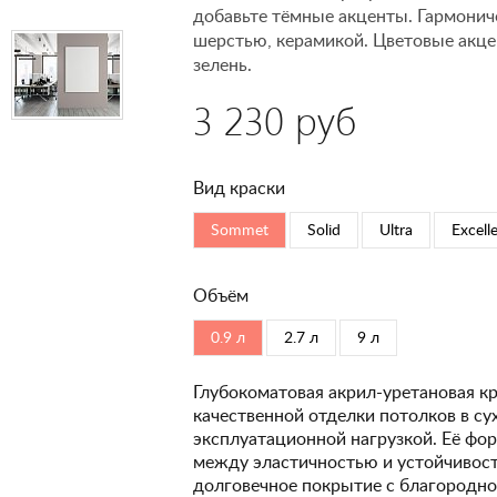
добавьте тёмные акценты. Гармонич
шерстью, керамикой. Цветовые акце
зелень.
3 230 руб
Вид краски
Sommet
Solid
Ultra
Excell
Объём
0.9 л
2.7 л
9 л
Глубокоматовая акрил-уретановая кр
качественной отделки потолков в с
эксплуатационной нагрузкой. Её фо
между эластичностью и устойчивость
долговечное покрытие с благородно