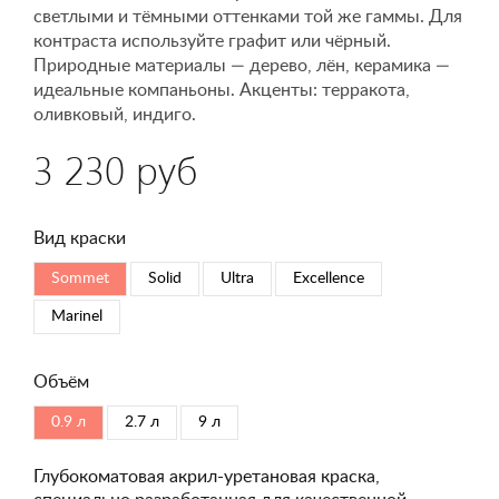
светлыми и тёмными оттенками той же гаммы. Для
контраста используйте графит или чёрный.
Природные материалы — дерево, лён, керамика —
идеальные компаньоны. Акценты: терракота,
оливковый, индиго.
3 230 руб
Вид краски
Sommet
Solid
Ultra
Excellence
Marinel
Объём
0.9 л
2.7 л
9 л
Глубокоматовая акрил-уретановая краска,