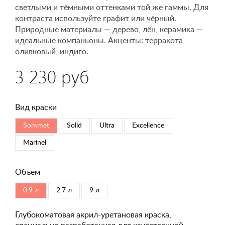
светлыми и тёмными оттенками той же гаммы. Для
контраста используйте графит или чёрный.
Природные материалы — дерево, лён, керамика —
идеальные компаньоны. Акценты: терракота,
оливковый, индиго.
3 230 руб
Вид краски
Sommet
Solid
Ultra
Excellence
Marinel
Объём
0.9 л
2.7 л
9 л
Глубокоматовая акрил-уретановая краска,