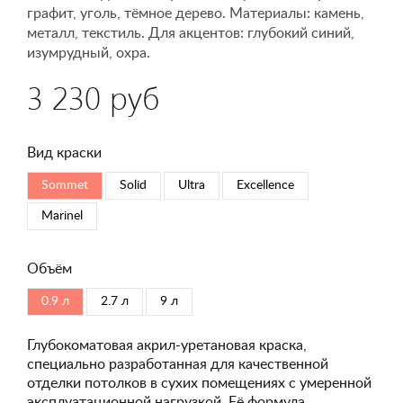
графит, уголь, тёмное дерево. Материалы: камень,
металл, текстиль. Для акцентов: глубокий синий,
изумрудный, охра.
3 230 руб
Вид краски
Sommet
Solid
Ultra
Excellence
Marinel
Объём
0.9 л
2.7 л
9 л
Глубокоматовая акрил-уретановая краска,
специально разработанная для качественной
отделки потолков в сухих помещениях с умеренной
эксплуатационной нагрузкой. Её формула