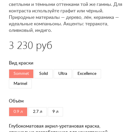
светлыми и тёмными оттенками той же гаммы. Для
контраста используйте графит или чёрный.
Природные материалы — дерево, лён, керамика —
идеальные компаньоны. Акценты: терракота,
оливковый, индиго.
3 230 руб
Вид краски
Sommet
Solid
Ultra
Excellence
Marinel
Объём
0.9 л
2.7 л
9 л
Глубокоматовая акрил-уретановая краска,