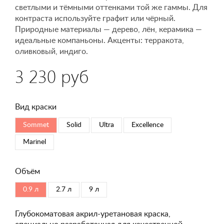
светлыми и тёмными оттенками той же гаммы. Для
контраста используйте графит или чёрный.
Природные материалы — дерево, лён, керамика —
идеальные компаньоны. Акценты: терракота,
оливковый, индиго.
3 230 руб
Вид краски
Sommet
Solid
Ultra
Excellence
Marinel
Объём
0.9 л
2.7 л
9 л
Глубокоматовая акрил-уретановая краска,