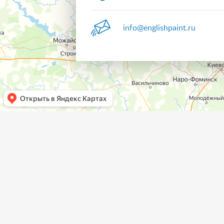
info@englishpaint.ru