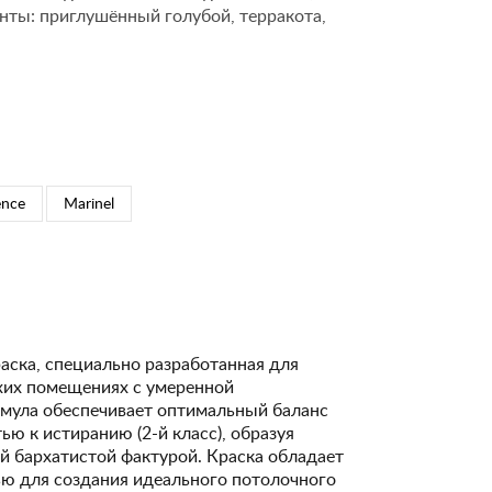
нты: приглушённый голубой, терракота,
ence
Marinel
аска, специально разработанная для
ухих помещениях с умеренной
рмула обеспечивает оптимальный баланс
ю к истиранию (2-й класс), образуя
й бархатистой фактурой. Краска обладает
ю для создания идеального потолочного