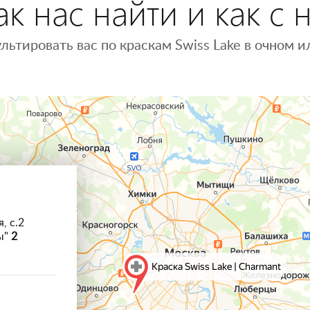
к нас найти и как с 
льтировать вас по краскам Swiss Lake в очном
, с.2
ы"
2