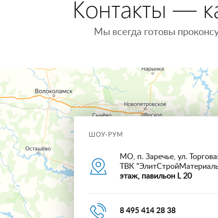
Контакты — ка
Мы всегда готовы проконсу
ШОУ-РУМ
МО, п. Заречье, ул. Торговая
ТВК "ЭлитСтройМатериал
этаж, павильон L 20
8 495 414 28 38