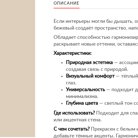
ОПИСАНИЕ
Если интерьеры могли бы дышать, о
бежевый создаёт пространство, нап
Обладает способностью гармонизир
раскрывает новые оттенки, оставая
Характеристики:
Природная эстетика
— ассоции
создавая связь с природой.
Визуальный комфорт
— тёплый 
глаз.
Универсальность
— подходит дл
минимализма.
Глубина цвета
— светлый тон с
Где использовать?
Подходит для спал
или акцентная стена.
С чем сочетать?
Прекрасен с белым 
добавьте тёмные акценты. Гармонич