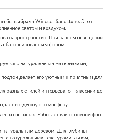
ни бы выбрали Windsor Sandstone. Этот
олненное светом и воздухом.
овать пространство. При разном освещении
сь сбалансированным фоном.
руется с натуральными материалами,
подтон делает его уютным и приятным для
я разных стилей интерьера, от классики до
оздаёт воздушную атмосферу.
ен и гостиных. Работает как основной фон
и натуральным деревом. Для глубины
ен с натуральными текстурами: льном,