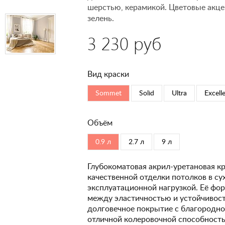
шерстью, керамикой. Цветовые акце
зелень.
3 230 руб
Вид краски
Sommet
Solid
Ultra
Excell
Объём
0.9 л
2.7 л
9 л
Глубокоматовая акрил-уретановая кр
качественной отделки потолков в с
эксплуатационной нагрузкой. Её фо
между эластичностью и устойчивость
долговечное покрытие с благородно
отличной колеровочной способность