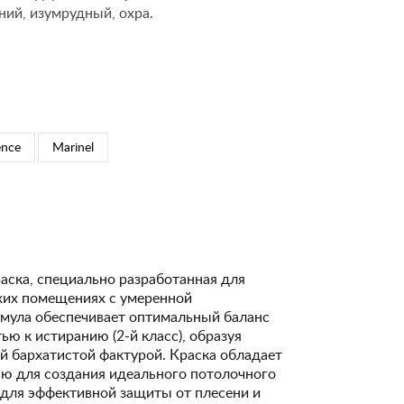
ний, изумрудный, охра.
ence
Marinel
аска, специально разработанная для
ухих помещениях с умеренной
рмула обеспечивает оптимальный баланс
ю к истиранию (2-й класс), образуя
й бархатистой фактурой. Краска обладает
ю для создания идеального потолочного
и для эффективной защиты от плесени и