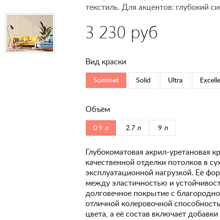
текстиль. Для акцентов: глубокий си
3 230 руб
Вид краски
Sommet
Solid
Ultra
Excell
Объём
0.9 л
2.7 л
9 л
Глубокоматовая акрил-уретановая кр
качественной отделки потолков в с
эксплуатационной нагрузкой. Её фо
между эластичностью и устойчивость
долговечное покрытие с благородно
отличной колеровочной способность
цвета, а её состав включает добавк