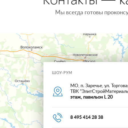
Мы всегда готовы проконсу
ШОУ-РУМ
МО, п. Заречье, ул. Торговая
ТВК "ЭлитСтройМатериал
этаж, павильон L 20
8 495 414 28 38