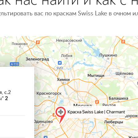
льтировать вас по краскам Swiss Lake в очном
, с.2
ы"
2