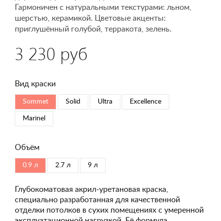
Гармоничен с натуральными текстурами: льном,
шерстью, керамикой. Цветовые акценты:
приглушённый голубой, терракота, зелень.
3 230 руб
Вид краски
Sommet
Solid
Ultra
Excellence
Marinel
Объём
0.9 л
2.7 л
9 л
Глубокоматовая акрил-уретановая краска,
специально разработанная для качественной
отделки потолков в сухих помещениях с умеренной
эксплуатационной нагрузкой. Её формула